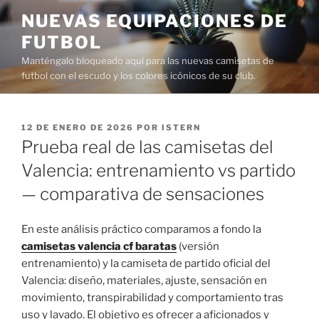
Saltar
NUEVAS EQUIPACIONES DE
al
FUTBOL
contenido
Manténgalo bloqueado aquí para las nuevas camisetas de
futbol con el escudo y los colores icónicos de su club.
PUBLICADO
12 DE ENERO DE 2026
POR
ISTERN
EL
Prueba real de las camisetas del
Valencia: entrenamiento vs partido
— comparativa de sensaciones
En este análisis práctico comparamos a fondo la
camisetas valencia cf baratas
(versión
entrenamiento) y la camiseta de partido oficial del
Valencia: diseño, materiales, ajuste, sensación en
movimiento, transpirabilidad y comportamiento tras
uso y lavado. El objetivo es ofrecer a aficionados y