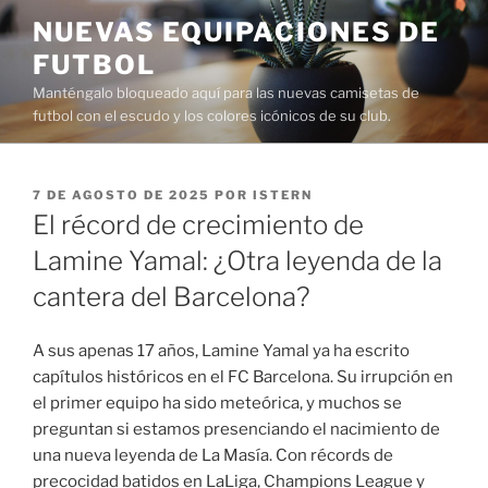
Saltar
NUEVAS EQUIPACIONES DE
al
FUTBOL
contenido
Manténgalo bloqueado aquí para las nuevas camisetas de
futbol con el escudo y los colores icónicos de su club.
PUBLICADO
7 DE AGOSTO DE 2025
POR
ISTERN
EL
El récord de crecimiento de
Lamine Yamal: ¿Otra leyenda de la
cantera del Barcelona?
A sus apenas 17 años, Lamine Yamal ya ha escrito
capítulos históricos en el FC Barcelona. Su irrupción en
el primer equipo ha sido meteórica, y muchos se
preguntan si estamos presenciando el nacimiento de
una nueva leyenda de La Masía. Con récords de
precocidad batidos en LaLiga, Champions League y