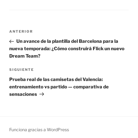
Navegación
Entrada
ANTERIOR
de
anterior:
Un avance de la plantilla del Barcelona para la
entradas
nueva temporada: ¿Cómo construirá Flick un nuevo
Dream Team?
Siguiente
SIGUIENTE
entrada
Prueba real de las camisetas del Valencia:
entrenamiento vs partido — comparativa de
sensaciones
Funciona gracias a WordPress