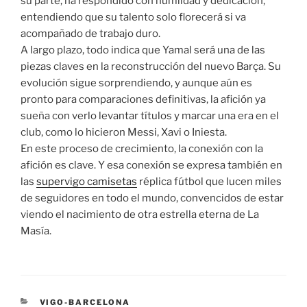
su parte, ha respondido con humildad y dedicación,
entendiendo que su talento solo florecerá si va
acompañado de trabajo duro.
A largo plazo, todo indica que Yamal será una de las
piezas claves en la reconstrucción del nuevo Barça. Su
evolución sigue sorprendiendo, y aunque aún es
pronto para comparaciones definitivas, la afición ya
sueña con verlo levantar títulos y marcar una era en el
club, como lo hicieron Messi, Xavi o Iniesta.
En este proceso de crecimiento, la conexión con la
afición es clave. Y esa conexión se expresa también en
las
supervigo camisetas
réplica fútbol que lucen miles
de seguidores en todo el mundo, convencidos de estar
viendo el nacimiento de otra estrella eterna de La
Masía.
CATEGORÍAS
VIGO-BARCELONA