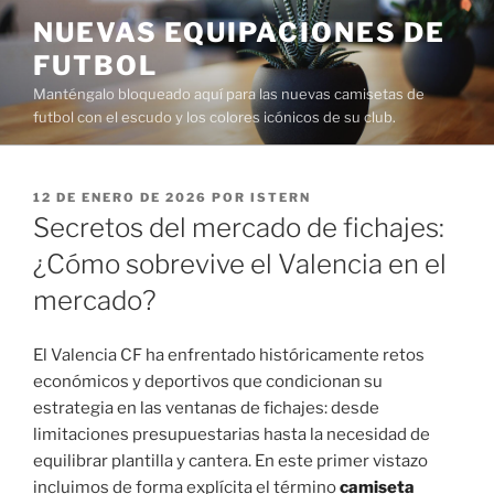
Saltar
NUEVAS EQUIPACIONES DE
al
FUTBOL
contenido
Manténgalo bloqueado aquí para las nuevas camisetas de
futbol con el escudo y los colores icónicos de su club.
PUBLICADO
12 DE ENERO DE 2026
POR
ISTERN
EL
Secretos del mercado de fichajes:
¿Cómo sobrevive el Valencia en el
mercado?
El Valencia CF ha enfrentado históricamente retos
económicos y deportivos que condicionan su
estrategia en las ventanas de fichajes: desde
limitaciones presupuestarias hasta la necesidad de
equilibrar plantilla y cantera. En este primer vistazo
incluimos de forma explícita el término
camiseta