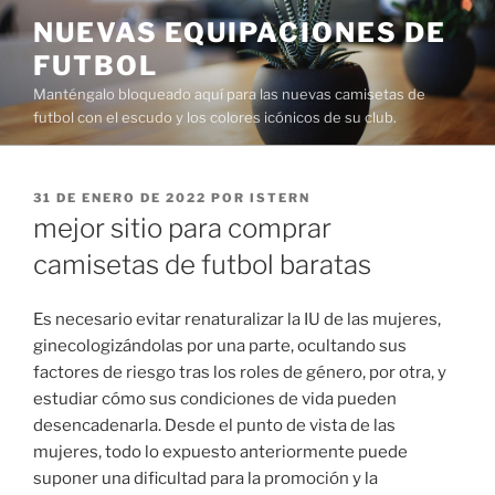
Saltar
NUEVAS EQUIPACIONES DE
al
FUTBOL
contenido
Manténgalo bloqueado aquí para las nuevas camisetas de
futbol con el escudo y los colores icónicos de su club.
PUBLICADO
31 DE ENERO DE 2022
POR
ISTERN
EL
mejor sitio para comprar
camisetas de futbol baratas
Es necesario evitar renaturalizar la IU de las mujeres,
ginecologizándolas por una parte, ocultando sus
factores de riesgo tras los roles de género, por otra, y
estudiar cómo sus condiciones de vida pueden
desencadenarla. Desde el punto de vista de las
mujeres, todo lo expuesto anteriormente puede
suponer una dificultad para la promoción y la