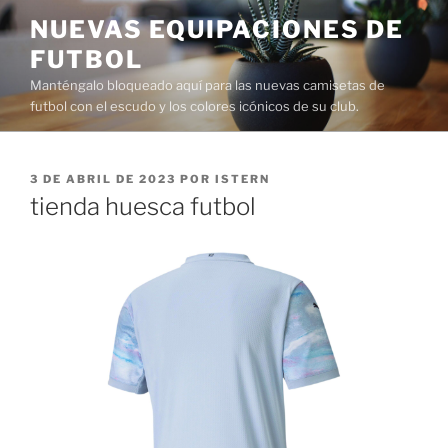
Saltar
NUEVAS EQUIPACIONES DE
al
FUTBOL
contenido
Manténgalo bloqueado aquí para las nuevas camisetas de
futbol con el escudo y los colores icónicos de su club.
PUBLICADO
3 DE ABRIL DE 2023
POR
ISTERN
EL
tienda huesca futbol