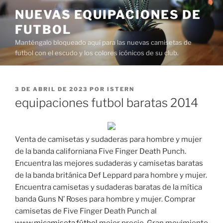
Saltar
NUEVAS EQUIPACIONES DE
al
FUTBOL
contenido
Manténgalo bloqueado aquí para las nuevas camisetas de
futbol con el escudo y los colores icónicos de su club.
PUBLICADO
3 DE ABRIL DE 2023
POR
ISTERN
EL
equipaciones futbol baratas 2014
Venta de camisetas y sudaderas para hombre y mujer
de la banda californiana Five Finger Death Punch.
Encuentra las mejores sudaderas y camisetas baratas
de la banda británica Def Leppard para hombre y mujer.
Encuentra camisetas y sudaderas baratas de la mítica
banda Guns N’ Roses para hombre y mujer. Comprar
camisetas de Five Finger Death Punch al