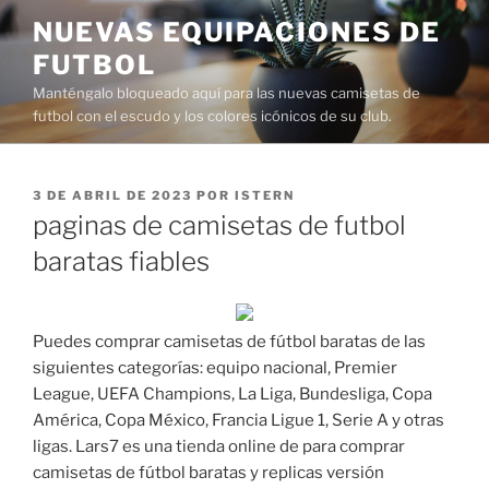
Saltar
NUEVAS EQUIPACIONES DE
al
FUTBOL
contenido
Manténgalo bloqueado aquí para las nuevas camisetas de
futbol con el escudo y los colores icónicos de su club.
PUBLICADO
3 DE ABRIL DE 2023
POR
ISTERN
EL
paginas de camisetas de futbol
baratas fiables
Puedes comprar camisetas de fútbol baratas de las
siguientes categorías: equipo nacional, Premier
League, UEFA Champions, La Liga, Bundesliga, Copa
América, Copa México, Francia Ligue 1, Serie A y otras
ligas. Lars7 es una tienda online de para comprar
camisetas de fútbol baratas y replicas versión