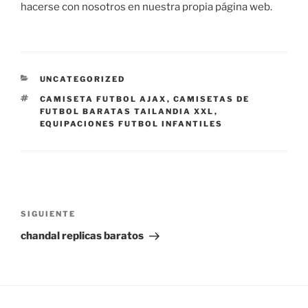
hacerse con nosotros en nuestra propia página web.
CATEGORÍAS
UNCATEGORIZED
ETIQUETAS
CAMISETA FUTBOL AJAX
,
CAMISETAS DE
FUTBOL BARATAS TAILANDIA XXL
,
EQUIPACIONES FUTBOL INFANTILES
Navegación
de
Siguiente
SIGUIENTE
entradas
entrada
chandal replicas baratos