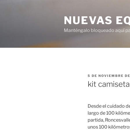
Saltar
al
NUEVAS E
contenido
Manténgalo bloqueado aquí para
PUBLICADO
5 DE NOVIEMBRE DE
EL
kit camiseta
Desde el cuidado de 
largo de 100 kilóme
partida, Roncesvalle
unos 100 kilómetros