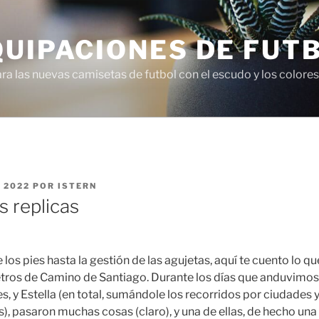
QUIPACIONES DE FUT
 las nuevas camisetas de futbol con el escudo y los colores 
 2022
POR
ISTERN
s replicas
los pies hasta la gestión de las agujetas, aquí te cuento lo q
tros de Camino de Santiago. Durante los días que anduvimos 
s, y Estella (en total, sumándole los recorridos por ciudades 
), pasaron muchas cosas (claro), y una de ellas, de hecho una