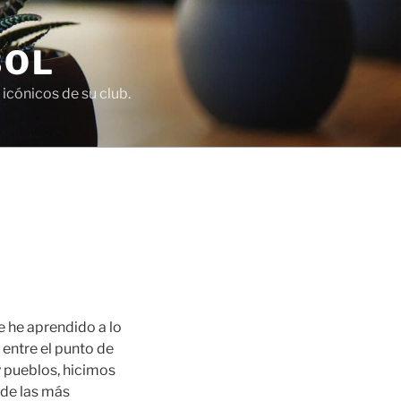
BOL
icónicos de su club.
ue he aprendido a lo
entre el punto de
y pueblos, hicimos
 de las más