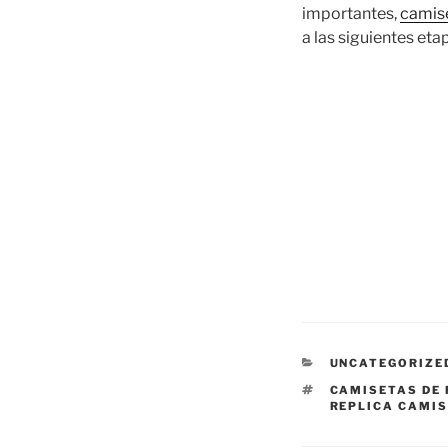
importantes,
camis
a las siguientes eta
CATEGORÍAS
UNCATEGORIZE
ETIQUETAS
CAMISETAS DE 
REPLICA CAMI