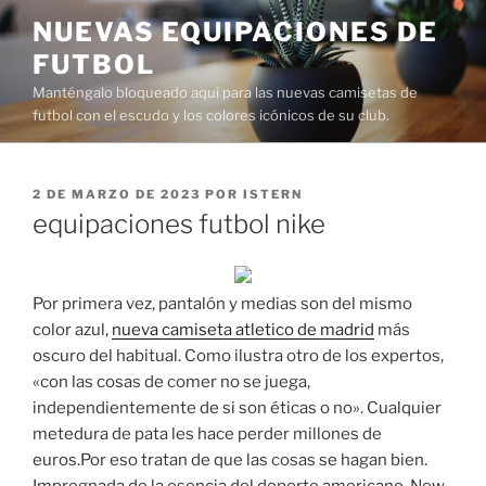
Saltar
NUEVAS EQUIPACIONES DE
al
FUTBOL
contenido
Manténgalo bloqueado aquí para las nuevas camisetas de
futbol con el escudo y los colores icónicos de su club.
PUBLICADO
2 DE MARZO DE 2023
POR
ISTERN
EL
equipaciones futbol nike
Por primera vez, pantalón y medias son del mismo
color azul,
nueva camiseta atletico de madrid
más
oscuro del habitual. Como ilustra otro de los expertos,
«con las cosas de comer no se juega,
independientemente de si son éticas o no». Cualquier
metedura de pata les hace perder millones de
euros.Por eso tratan de que las cosas se hagan bien.