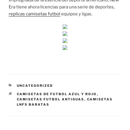
Impregnada de la esencia del deporte americano, New
Era tiene ahora licencias para una serie de deportes,
replicas camisetas futbol
equipos y ligas.
CATEGORÍAS
UNCATEGORIZED
ETIQUETAS
CAMISETAS DE FUTBOL AZUL Y ROJO
,
CAMISETAS FUTBOL ANTIGUAS
,
CAMISETAS
LNFS BARATAS