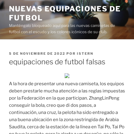
Saltar
NUEVAS EQUIPACIONES DE
al
FUTBOL
contenido
Manténgalo bloqueado aquí para las nuevas camisetas de
futbol con el escudo y los colores icónicos de su club.
PUBLICADO
5 DE NOVIEMBRE DE 2022
POR
ISTERN
EL
equipaciones de futbol falsas
A la hora de presentar una nueva camiseta, los equipos
deben prestarle mucha atención a las reglas impuestas
por la Federación en la que participan. ZhangLinPeng
conseguir la bola, creo que di dos pasos, a
continuación, una cruz, la pelota ha sido entregado a
una buena ubicación en la zona restringida de Arabia
Saudita, cerca de la estación de la línea en Tai Po, Tai Po