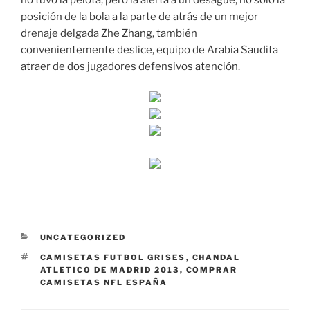
no tuvo la pelota, pero la alerta a un desagüe, no sólo la
posición de la bola a la parte de atrás de un mejor
drenaje delgada Zhe Zhang, también
convenientemente deslice, equipo de Arabia Saudita
atraer de dos jugadores defensivos atención.
CATEGORÍAS
UNCATEGORIZED
ETIQUETAS
CAMISETAS FUTBOL GRISES
,
CHANDAL
ATLETICO DE MADRID 2013
,
COMPRAR
CAMISETAS NFL ESPAÑA