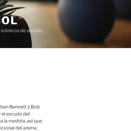
BOL
icónicos de su club.
uben Bennett y Bob
 el escudo del
a la medida, así que
icional del anime,