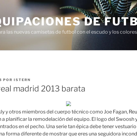
QUIPACIONES DE FUT
 las nuevas camisetas de futbol con el escudo y los colores 
3
POR
ISTERN
real madrid 2013 barata
kly y otros miembros del cuerpo técnico como Joe Fagan, Re
a planificar la remodelación del equipo. El logo del Swoosh y
trados en el pecho. Una serie tan épica debe tener vestuario 
na forma diferente de mostrar que eres una seguidora incond