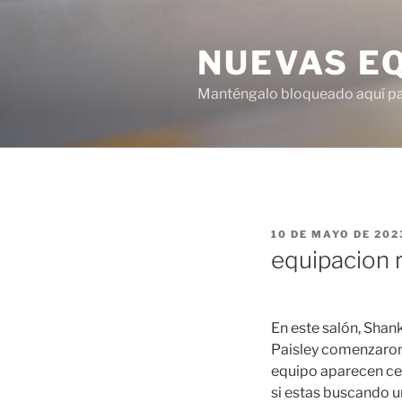
Saltar
al
NUEVAS E
contenido
Manténgalo bloqueado aquí para
PUBLICADO
10 DE MAYO DE 202
EL
equipacion 
En este salón, Shan
Paisley comenzaron 
equipo aparecen cen
si estas buscando u