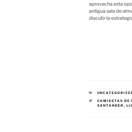
aprovecha esta oport
antigua sala de alm
discutir la estrate
CATEGORÍAS
UNCATEGORIZE
ETIQUETAS
CAMISETAS DE 
SANTANDER
,
LI