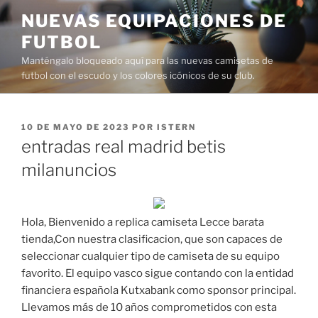
Saltar
NUEVAS EQUIPACIONES DE
al
FUTBOL
contenido
Manténgalo bloqueado aquí para las nuevas camisetas de
futbol con el escudo y los colores icónicos de su club.
PUBLICADO
10 DE MAYO DE 2023
POR
ISTERN
EL
entradas real madrid betis
milanuncios
Hola, Bienvenido a replica camiseta Lecce barata
tienda,Con nuestra clasificacion, que son capaces de
seleccionar cualquier tipo de camiseta de su equipo
favorito. El equipo vasco sigue contando con la entidad
financiera española Kutxabank como sponsor principal.
Llevamos más de 10 años comprometidos con esta