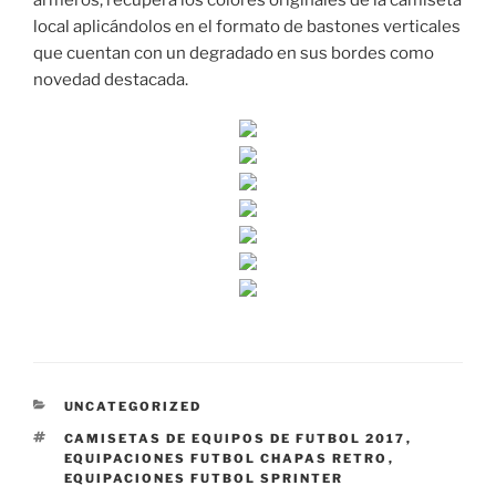
armeros, recupera los colores originales de la camiseta
local aplicándolos en el formato de bastones verticales
que cuentan con un degradado en sus bordes como
novedad destacada.
CATEGORÍAS
UNCATEGORIZED
ETIQUETAS
CAMISETAS DE EQUIPOS DE FUTBOL 2017
,
EQUIPACIONES FUTBOL CHAPAS RETRO
,
EQUIPACIONES FUTBOL SPRINTER