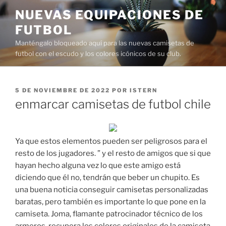
Saltar
NUEVAS EQUIPACIONES DE
al
FUTBOL
contenido
Manténgalo bloqueado aquí para las nuevas camisetas de
futbol con el escudo y los colores icónicos de su club.
PUBLICADO
5 DE NOVIEMBRE DE 2022
POR
ISTERN
EL
enmarcar camisetas de futbol chile
Ya que estos elementos pueden ser peligrosos para el
resto de los jugadores. ” y el resto de amigos que si que
hayan hecho alguna vez lo que este amigo está
diciendo que él no, tendrán que beber un chupito. Es
una buena noticia conseguir camisetas personalizadas
baratas, pero también es importante lo que pone en la
camiseta. Joma, flamante patrocinador técnico de los