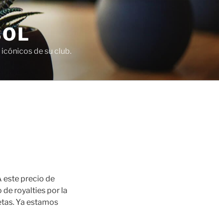
BOL
icónicos de su club.
A este precio de
de royalties por la
setas. Ya estamos