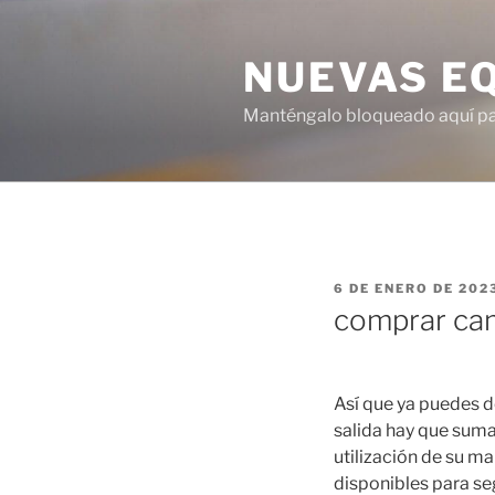
Saltar
al
NUEVAS E
contenido
Manténgalo bloqueado aquí para
PUBLICADO
6 DE ENERO DE 202
EL
comprar cam
Así que ya puedes de
salida hay que suma
utilización de su m
disponibles para seg