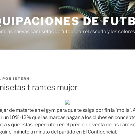
QUIPACIONES DE FUT
 las nuevas camisetas de futbol con el escudo y los colores 
3
POR
ISTERN
isetas tirantes mujer
jar de matarte en el gym para que te salga por fin la ‘molla’. 
r un 10%-12% que las marcas pagan a los clubes en concepto 
arca y que estas repercuten en el precio de venta de las cami
uir el minuto a minuto del partido en El Confidencial.