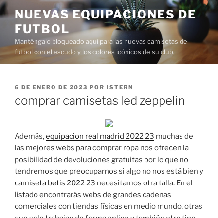
Saltar
NUEVAS EQUIPACIONES DE
al
FUTBOL
contenido
Manténgalo bloqueado aquí para las nuevas camisetas de
futbol con el escudo y los colores icónicos de su club.
PUBLICADO
6 DE ENERO DE 2023
POR
ISTERN
EL
comprar camisetas led zeppelin
Además,
equipacion real madrid 2022 23
muchas de
las mejores webs para comprar ropa nos ofrecen la
posibilidad de devoluciones gratuitas por lo que no
tendremos que preocuparnos si algo no nos está bien y
camiseta betis 2022 23
necesitamos otra talla. En el
listado encontrarás webs de grandes cadenas
comerciales con tiendas físicas en medio mundo, otras