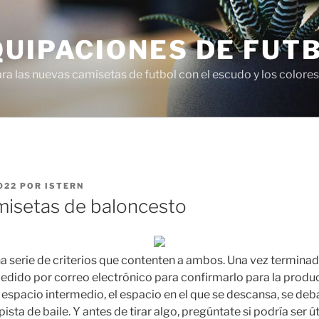
QUIPACIONES DE FUT
 las nuevas camisetas de futbol con el escudo y los colores 
022
POR
ISTERN
isetas de baloncesto
 serie de criterios que contenten a ambos. Una vez terminad
dido por correo electrónico para confirmarlo para la producci
espacio intermedio, el espacio en el que se descansa, se deb
pista de baile. Y antes de tirar algo, pregúntate si podría ser ú