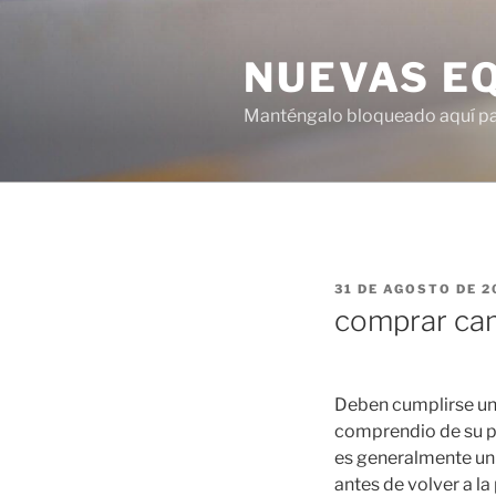
Saltar
al
NUEVAS E
contenido
Manténgalo bloqueado aquí para
PUBLICADO
31 DE AGOSTO DE 2
EL
comprar cam
Deben cumplirse una
comprendio de su pe
es generalmente un 
antes de volver a la 