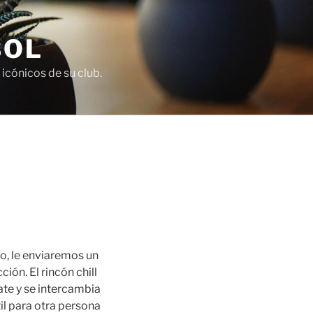
BOL
icónicos de su club.
o, le enviaremos un
ón. El rincón chill
ate y se intercambia
til para otra persona