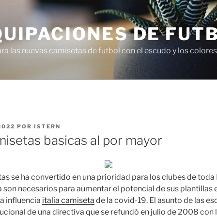
QUIPACIONES DE FUT
 las nuevas camisetas de futbol con el escudo y los colores 
2022
POR
ISTERN
isetas basicas al por mayor
as se ha convertido en una prioridad para los clubes de toda
 son necesarios para aumentar el potencial de sus plantillas 
a influencia
italia camiseta
de la covid-19. El asunto de las es
tucional de una directiva que se refundó en julio de 2008 con