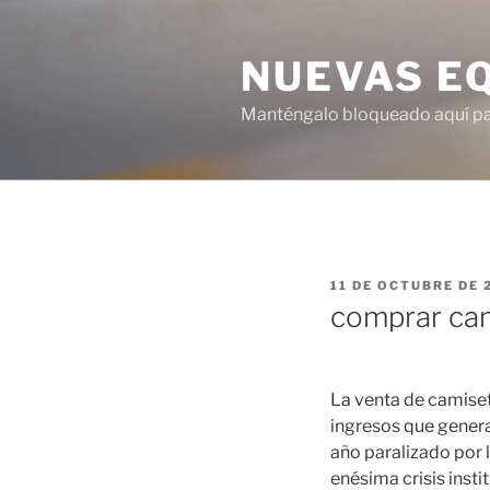
Saltar
al
NUEVAS E
contenido
Manténgalo bloqueado aquí para
PUBLICADO
11 DE OCTUBRE DE 
EL
comprar cam
La venta de camiset
ingresos que genera
año paralizado por l
enésima crisis insti