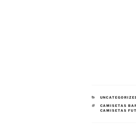
CATEGORÍAS
UNCATEGORIZE
ETIQUETAS
CAMISETAS BA
CAMISETAS FU