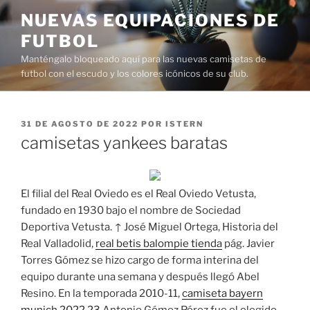
Saltar
NUEVAS EQUIPACIONES DE
al
FUTBOL
contenido
Manténgalo bloqueado aquí para las nuevas camisetas de
futbol con el escudo y los colores icónicos de su club.
PUBLICADO
31 DE AGOSTO DE 2022
POR
ISTERN
EL
camisetas yankees baratas
El filial del Real Oviedo es el Real Oviedo Vetusta,
fundado en 1930 bajo el nombre de Sociedad
Deportiva Vetusta. ↑ José Miguel Ortega, Historia del
Real Valladolid,
real betis balompie tienda
pág. Javier
Torres Gómez se hizo cargo de forma interina del
equipo durante una semana y después llegó Abel
Resino. En la temporada 2010-11,
camiseta bayern