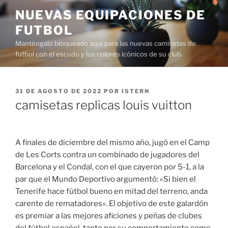
Saltar
NUEVAS EQUIPACIONES DE
al
FUTBOL
contenido
Manténgalo bloqueado aquí para las nuevas camisetas de
futbol con el escudo y los colores icónicos de su club.
PUBLICADO
31 DE AGOSTO DE 2022
POR
ISTERN
EL
camisetas replicas louis vuitton
A finales de diciembre del mismo año, jugó en el Camp
de Les Corts contra un combinado de jugadores del
Barcelona y el Condal, con el que cayeron por 5-1, a la
par que el Mundo Deportivo argumentó: «Si bien el
Tenerife hace fútbol bueno en mitad del terreno, anda
carente de rematadores». El objetivo de este galardón
es premiar a las mejores aficiones y peñas de clubes