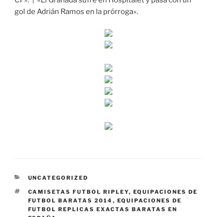
CF». ↑ «El Granada sufre en Hospitalet y pasa con un
gol de Adrián Ramos en la prórroga».
CATEGORÍAS
UNCATEGORIZED
ETIQUETAS
CAMISETAS FUTBOL RIPLEY
,
EQUIPACIONES DE
FUTBOL BARATAS 2014
,
EQUIPACIONES DE
FUTBOL REPLICAS EXACTAS BARATAS EN