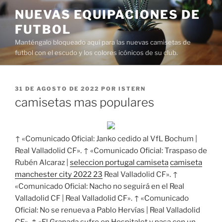
Saltar
NUEVAS EQUIPACIONES DE
al
FUTBOL
contenido
Manténgalo bloqueado aquí para las nuevas camisetas de
futbol con el escudo y los colores icónicos de su club.
PUBLICADO
31 DE AGOSTO DE 2022
POR
ISTERN
EL
camisetas mas populares
↑ «Comunicado Oficial: Janko cedido al VfL Bochum |
Real Valladolid CF». ↑ «Comunicado Oficial: Traspaso de
Rubén Alcaraz |
seleccion portugal camiseta
camiseta
manchester city 2022 23
Real Valladolid CF». ↑
«Comunicado Oficial: Nacho no seguirá en el Real
Valladolid CF | Real Valladolid CF». ↑ «Comunicado
Oficial: No se renueva a Pablo Hervías | Real Valladolid