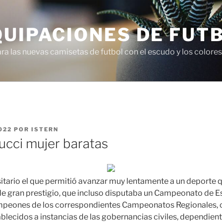
QUIPACIONES DE FUT
 las nuevas camisetas de futbol con el escudo y los colores 
022
POR
ISTERN
ucci mujer baratas
rsitario el que permitió avanzar muy lentamente a un deporte 
de gran prestigio, que incluso disputaba un Campeonato de E
mpeones de los correspondientes Campeonatos Regionales, 
ablecidos a instancias de las gobernancias civiles, dependien