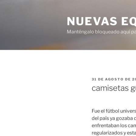
Saltar
al
NUEVAS E
contenido
Manténgalo bloqueado aquí para
PUBLICADO
31 DE AGOSTO DE 2
EL
camisetas g
Fue el fútbol unive
del país ya gozaba 
enfrentaban los ca
regularizados y est