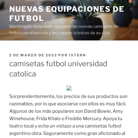
Saltar
NUEVAS EQUIPACIONES DE
al
FUTBOL
contenido
Manténgalo bloqueado aquí para las nuevas camisetas de
futbol con el escudo y los colores icónicos de su club.
PUBLICADO
2 DE MARZO DE 2023
POR
ISTERN
EL
camisetas futbol universidad
catolica
Sorprendentemente, los precios de sus productos son
razonables, por lo que asociarse con ellos es muy fácil.
Algunos de los más populares son David Bowie, Amy
Winehouse, Frida Khalo o Freddie Mercury. Apoya tu
teatro local y echa un vistazo a una camisetas futbol
argentino obra. Seguramente como gran aficionado al