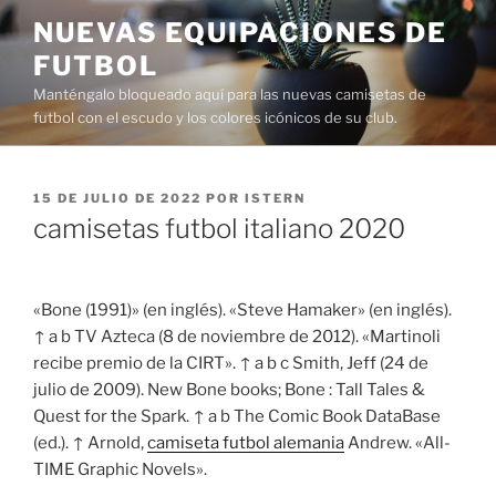
Saltar
NUEVAS EQUIPACIONES DE
al
FUTBOL
contenido
Manténgalo bloqueado aquí para las nuevas camisetas de
futbol con el escudo y los colores icónicos de su club.
PUBLICADO
15 DE JULIO DE 2022
POR
ISTERN
EL
camisetas futbol italiano 2020
«Bone (1991)» (en inglés). «Steve Hamaker» (en inglés).
↑ a b TV Azteca (8 de noviembre de 2012). «Martinoli
recibe premio de la CIRT». ↑ a b c Smith, Jeff (24 de
julio de 2009). New Bone books; Bone : Tall Tales &
Quest for the Spark. ↑ a b The Comic Book DataBase
(ed.). ↑ Arnold,
camiseta futbol alemania
Andrew. «All-
TIME Graphic Novels».