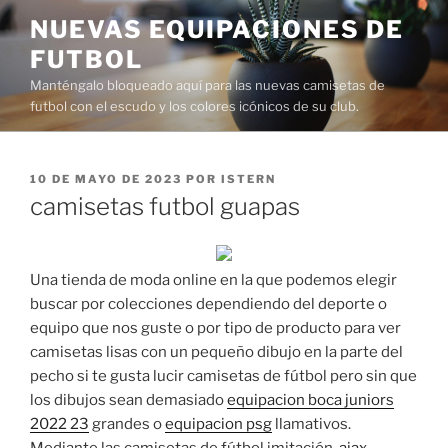
Saltar
NUEVAS EQUIPACIONES DE
al
FUTBOL
contenido
Manténgalo bloqueado aquí para las nuevas camisetas de
futbol con el escudo y los colores icónicos de su club.
PUBLICADO
10 DE MAYO DE 2023
POR
ISTERN
EL
camisetas futbol guapas
Una tienda de moda online en la que podemos elegir
buscar por colecciones dependiendo del deporte o
equipo que nos guste o por tipo de producto para ver
camisetas lisas con un pequeño dibujo en la parte del
pecho si te gusta lucir camisetas de fútbol pero sin que
los dibujos sean demasiado
equipacion boca juniors
2022 23
grandes o
equipacion psg
llamativos.