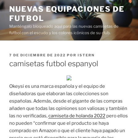
Saltar
NUEVAS EQUIPACIONES DE
al
FUTBOL
contenido
Manténgalo bloqueado aquí para las nuevas camisetas de
futbol con el escudo y los colores icónicos de su club.
PUBLICADO
7 DE DICIEMBRE DE 2022
POR
ISTERN
EL
camisetas futbol espanyol
Okeysi es una marca española y el equipo de
diseñadoras que elaboran las colecciones son
españolas. Además, desde el gigante de las compras
añaden que todas las opiniones son valiosas y también
las no verificadas,
camiseta de holanda 2022
pero ellos
no pueden “confirmar que el producto se haya
comprado en Amazon o que el cliente haya pagado un