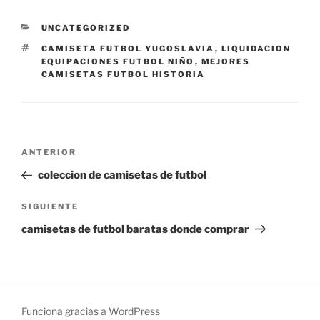
CATEGORÍAS
UNCATEGORIZED
ETIQUETAS
CAMISETA FUTBOL YUGOSLAVIA
,
LIQUIDACION
EQUIPACIONES FUTBOL NIÑO
,
MEJORES
CAMISETAS FUTBOL HISTORIA
Navegación
Entrada
ANTERIOR
de
anterior:
coleccion de camisetas de futbol
entradas
Siguiente
SIGUIENTE
entrada
camisetas de futbol baratas donde comprar
Funciona gracias a WordPress