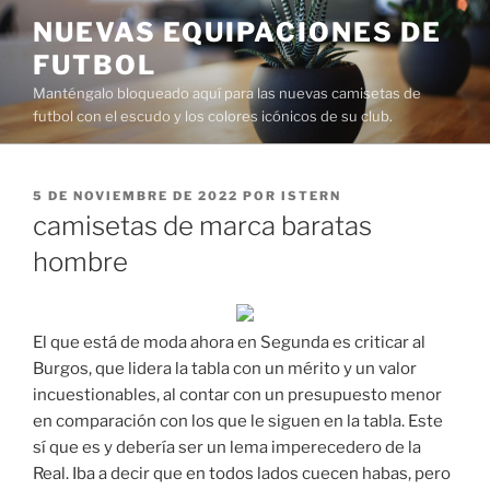
Saltar
NUEVAS EQUIPACIONES DE
al
FUTBOL
contenido
Manténgalo bloqueado aquí para las nuevas camisetas de
futbol con el escudo y los colores icónicos de su club.
PUBLICADO
5 DE NOVIEMBRE DE 2022
POR
ISTERN
EL
camisetas de marca baratas
hombre
El que está de moda ahora en Segunda es criticar al
Burgos, que lidera la tabla con un mérito y un valor
incuestionables, al contar con un presupuesto menor
en comparación con los que le siguen en la tabla. Este
sí que es y debería ser un lema imperecedero de la
Real. Iba a decir que en todos lados cuecen habas, pero