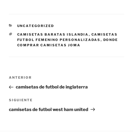
CATEGORÍAS
UNCATEGORIZED
ETIQUETAS
CAMISETAS BARATAS ISLANDIA
,
CAMISETAS
FUTBOL FEMENINO PERSONALIZADAS
,
DONDE
COMPRAR CAMISETAS JOMA
Navegación
Entrada
ANTERIOR
de
anterior:
camisetas de futbol de inglaterra
entradas
Siguiente
SIGUIENTE
entrada
camisetas de futbol west ham united