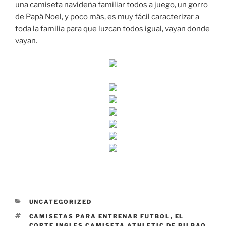
una camiseta navideña familiar todos a juego, un gorro
de Papá Noel, y poco más, es muy fácil caracterizar a
toda la familia para que luzcan todos igual, vayan donde
vayan.
CATEGORÍAS
UNCATEGORIZED
ETIQUETAS
CAMISETAS PARA ENTRENAR FUTBOL
,
EL
CORTE INGLES CAMISETA ATHLETIC DE BILBAO
,