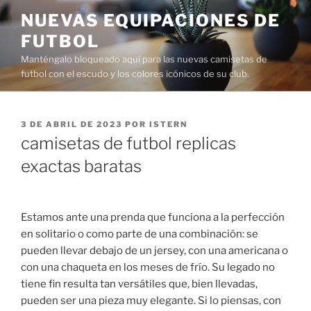
Saltar
NUEVAS EQUIPACIONES DE
al
FUTBOL
contenido
Manténgalo bloqueado aquí para las nuevas camisetas de
futbol con el escudo y los colores icónicos de su club.
PUBLICADO
3 DE ABRIL DE 2023
POR
ISTERN
EL
camisetas de futbol replicas
exactas baratas
Estamos ante una prenda que funciona a la perfección
en solitario o como parte de una combinación: se
pueden llevar debajo de un jersey, con una americana o
con una chaqueta en los meses de frío. Su legado no
tiene fin resulta tan versátiles que, bien llevadas,
pueden ser una pieza muy elegante. Si lo piensas, con