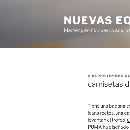
Saltar
al
NUEVAS E
contenido
Manténgalo bloqueado aquí para
PUBLICADO
5 DE NOVIEMBRE DE
EL
camisetas d
Tiene una badana c
jeans rectos, una ca
levantan el trofeo,
u
PUMA ha diseñado pa