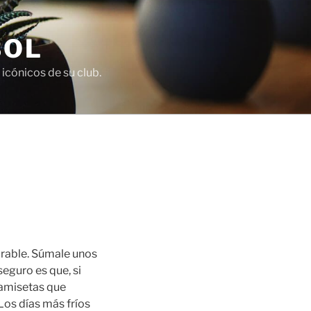
BOL
icónicos de su club.
rable. Súmale unos
seguro es que, si
camisetas que
Los días más fríos