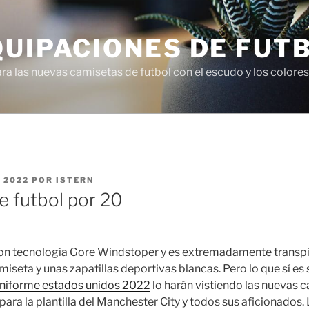
QUIPACIONES DE FUT
 las nuevas camisetas de futbol con el escudo y los colores 
 2022
POR
ISTERN
e futbol por 20
on tecnología Gore Windstoper y es extremadamente transpi
miseta y unas zapatillas deportivas blancas. Pero lo que sí es 
niforme estados unidos 2022
lo harán vistiendo las nuevas 
ra la plantilla del Manchester City y todos sus aficionados. 