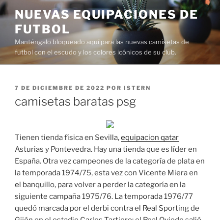
Saltar
NUEVAS EQUIPACIONES DE
al
FUTBOL
contenido
Manténgalo bloqueado aquí para las nuevas camisetas de
futbol con el escudo y los colores icónicos de su club.
PUBLICADO
7 DE DICIEMBRE DE 2022
POR
ISTERN
EL
camisetas baratas psg
Tienen tienda física en Sevilla,
equipacion qatar
Asturias y Pontevedra. Hay una tienda que es líder en
España. Otra vez campeones de la categoría de plata en
la temporada 1974/75, esta vez con Vicente Miera en
el banquillo, para volver a perder la categoría en la
siguiente campaña 1975/76. La temporada 1976/77
quedó marcada por el derbi contra el Real Sporting de