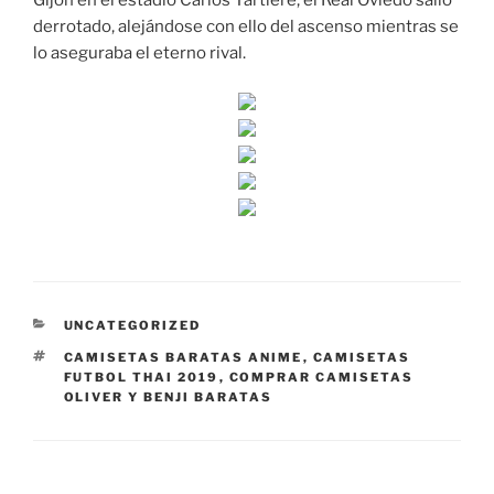
Gijón en el estadio Carlos Tartiere; el Real Oviedo salió
derrotado, alejándose con ello del ascenso mientras se
lo aseguraba el eterno rival.
CATEGORÍAS
UNCATEGORIZED
ETIQUETAS
CAMISETAS BARATAS ANIME
,
CAMISETAS
FUTBOL THAI 2019
,
COMPRAR CAMISETAS
OLIVER Y BENJI BARATAS