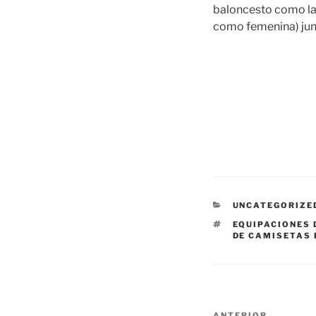
baloncesto como las
como femenina) jun
CATEGORÍAS
UNCATEGORIZE
ETIQUETAS
EQUIPACIONES 
DE CAMISETAS 
Navegación
ANTERIOR