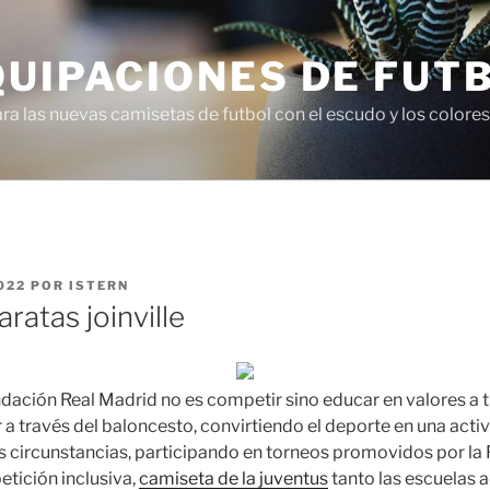
QUIPACIONES DE FUT
 las nuevas camisetas de futbol con el escudo y los colores 
022
POR
ISTERN
ratas joinville
undación Real Madrid no es competir sino educar en valores a 
 a través del baloncesto, convirtiendo el deporte en una acti
s circunstancias, participando en torneos promovidos por la
tición inclusiva,
camiseta de la juventus
tanto las escuelas 