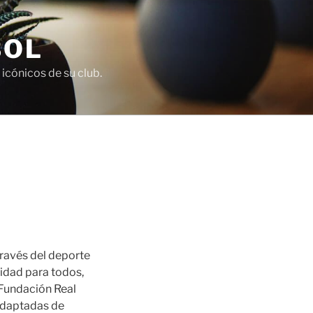
BOL
icónicos de su club.
través del deporte
vidad para todos,
 Fundación Real
adaptadas de