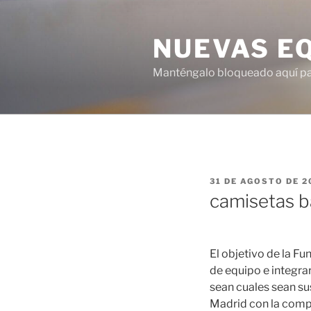
Saltar
al
NUEVAS E
contenido
Manténgalo bloqueado aquí para
PUBLICADO
31 DE AGOSTO DE 2
EL
camisetas ba
El objetivo de la F
de equipo e integrar
sean cuales sean su
Madrid con la compe