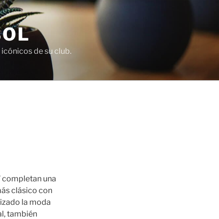
BOL
icónicos de su club.
” completan una
más clásico con
ilizado la moda
l, también