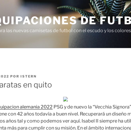
QUIPACIONES DE FUT
 las nuevas camisetas de futbol con el escudo y los colores 
2022
POR
ISTERN
aratas en quito
uipacion alemania 2022
PSG y de nuevo la “Vecchia Signora
tiene con 42 años todavía a buen nivel. Recuperará un diseño 
mos años tal y como podemos ver aquí. Isabel II siempre ha ut
a más para cumplir con su misión. En el ámbito internaciona