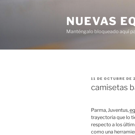
Saltar
al
NUEVAS E
contenido
Manténgalo bloqueado aquí para
PUBLICADO
11 DE OCTUBRE DE 
EL
camisetas b
Parma, Juventus,
eq
trayectoria que lo 
respecto a los últi
como una herramient