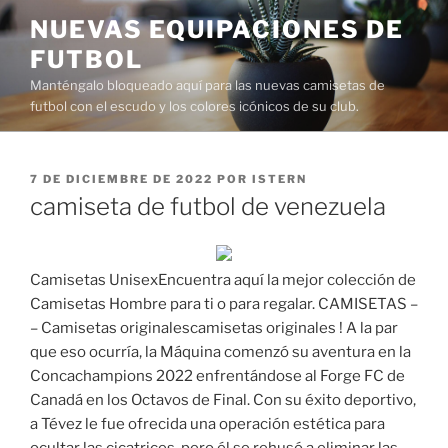
Saltar
NUEVAS EQUIPACIONES DE
al
FUTBOL
contenido
Manténgalo bloqueado aquí para las nuevas camisetas de
futbol con el escudo y los colores icónicos de su club.
PUBLICADO
7 DE DICIEMBRE DE 2022
POR
ISTERN
EL
camiseta de futbol de venezuela
Camisetas UnisexEncuentra aquí la mejor colección de
Camisetas Hombre para ti o para regalar. CAMISETAS –
– Camisetas originalescamisetas originales ! A la par
que eso ocurría, la Máquina comenzó su aventura en la
Concachampions 2022 enfrentándose al Forge FC de
Canadá en los Octavos de Final. Con su éxito deportivo,
a Tévez le fue ofrecida una operación estética para