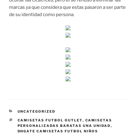
ocultar las cicatrices, pero él se rehusó a eliminar las
marcas ya que considera que estas pasaron a ser parte
de su identidad como persona.
CATEGORÍAS
UNCATEGORIZED
ETIQUETAS
CAMISETAS FUTBOL OUTLET
,
CAMISETAS
PERSONALIZADAS BARATAS UNA UNIDAD
,
DHGATE CAMISETAS FUTBOL NIÑOS