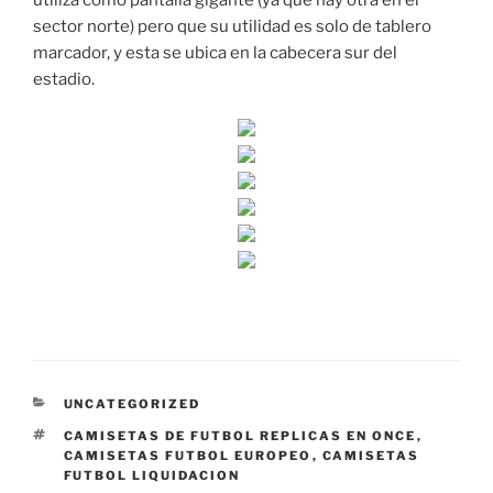
utiliza como pantalla gigante (ya que hay otra en el
sector norte) pero que su utilidad es solo de tablero
marcador, y esta se ubica en la cabecera sur del
estadio.
CATEGORÍAS
UNCATEGORIZED
ETIQUETAS
CAMISETAS DE FUTBOL REPLICAS EN ONCE
,
CAMISETAS FUTBOL EUROPEO
,
CAMISETAS
FUTBOL LIQUIDACION