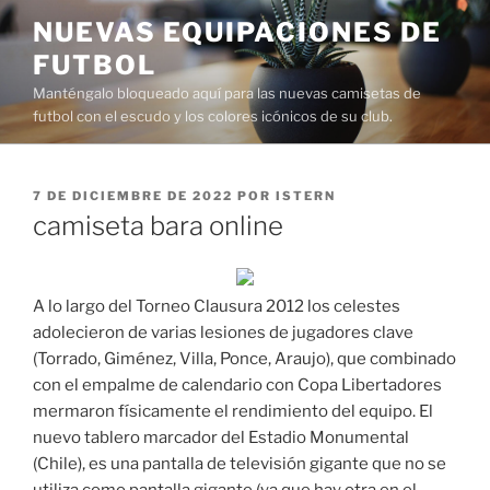
Saltar
NUEVAS EQUIPACIONES DE
al
FUTBOL
contenido
Manténgalo bloqueado aquí para las nuevas camisetas de
futbol con el escudo y los colores icónicos de su club.
PUBLICADO
7 DE DICIEMBRE DE 2022
POR
ISTERN
EL
camiseta bara online
A lo largo del Torneo Clausura 2012 los celestes
adolecieron de varias lesiones de jugadores clave
(Torrado, Giménez, Villa, Ponce, Araujo), que combinado
con el empalme de calendario con Copa Libertadores
mermaron físicamente el rendimiento del equipo. El
nuevo tablero marcador del Estadio Monumental
(Chile), es una pantalla de televisión gigante que no se