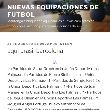
Saltar
NUEVAS EQUIPACIONES DE
al
FUTBOL
contenido
Manténgalo bloqueado aquí para las nuevas camisetas de
futbol con el escudo y los colores icónicos de su club.
PUBLICADO
31 DE AGOSTO DE 2022
POR
ISTERN
EL
aqui brasil barcelona
↑ «Partidos de Satur Grech en la Unión Deportiva Las
Palmas». ↑ «Partidos de Pierre Sinibaldi en la Unión
Deportiva Las Palmas». ↑ «Partidos de Sergio Krešić en
la Unión Deportiva Las Palmas». ↑ «Partidos de Juan
Manuel en la Unión Deportiva Las Palmas». ↑ «Partidos
de Roque Olsen en la Unión Deportiva Las Palmas». ↑
«Miguel Ángel Portugal, nuevo entrenador del