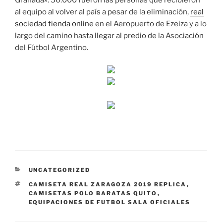
Granada». 50.000 fueron las personas que recibieron
al equipo al volver al país a pesar de la eliminación,
real
sociedad tienda online
en el Aeropuerto de Ezeiza y a lo
largo del camino hasta llegar al predio de la Asociación
del Fútbol Argentino.
CATEGORÍAS
UNCATEGORIZED
ETIQUETAS
CAMISETA REAL ZARAGOZA 2019 REPLICA
,
CAMISETAS POLO BARATAS QUITO
,
EQUIPACIONES DE FUTBOL SALA OFICIALES