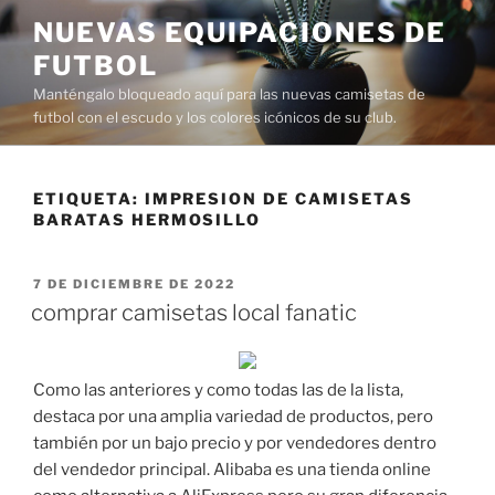
Saltar
NUEVAS EQUIPACIONES DE
al
FUTBOL
contenido
Manténgalo bloqueado aquí para las nuevas camisetas de
futbol con el escudo y los colores icónicos de su club.
ETIQUETA:
IMPRESION DE CAMISETAS
BARATAS HERMOSILLO
PUBLICADO
7 DE DICIEMBRE DE 2022
EL
comprar camisetas local fanatic
Como las anteriores y como todas las de la lista,
destaca por una amplia variedad de productos, pero
también por un bajo precio y por vendedores dentro
del vendedor principal. Alibaba es una tienda online