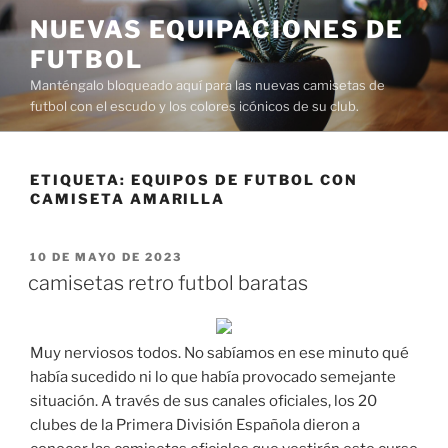
Saltar
NUEVAS EQUIPACIONES DE
al
FUTBOL
contenido
Manténgalo bloqueado aquí para las nuevas camisetas de
futbol con el escudo y los colores icónicos de su club.
ETIQUETA:
EQUIPOS DE FUTBOL CON
CAMISETA AMARILLA
PUBLICADO
10 DE MAYO DE 2023
EL
camisetas retro futbol baratas
Muy nerviosos todos. No sabíamos en ese minuto qué
había sucedido ni lo que había provocado semejante
situación. A través de sus canales oficiales, los 20
clubes de la Primera División Española dieron a