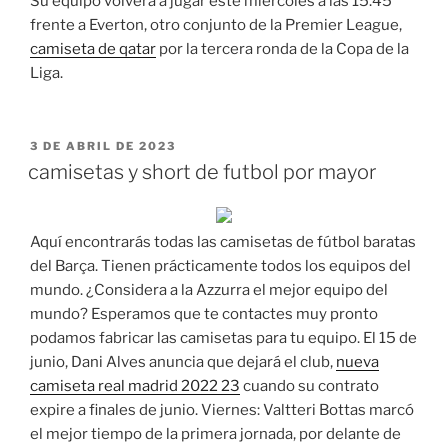
Su equipo volverá a jugar este miércoles a las 15.45
frente a Everton, otro conjunto de la Premier League,
camiseta de qatar
por la tercera ronda de la Copa de la
Liga.
PUBLICADO
3 DE ABRIL DE 2023
EL
camisetas y short de futbol por mayor
Aquí encontrarás todas las camisetas de fútbol baratas
del Barça. Tienen prácticamente todos los equipos del
mundo. ¿Considera a la Azzurra el mejor equipo del
mundo? Esperamos que te contactes muy pronto
podamos fabricar las camisetas para tu equipo. El 15 de
junio, Dani Alves anuncia que dejará el club,
nueva
camiseta real madrid 2022 23
cuando su contrato
expire a finales de junio. Viernes: Valtteri Bottas marcó
el mejor tiempo de la primera jornada, por delante de