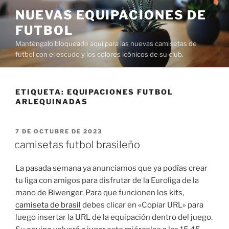
Saltar
NUEVAS EQUIPACIONES DE
al
FUTBOL
contenido
Manténgalo bloqueado aquí para las nuevas camisetas de
futbol con el escudo y los colores icónicos de su club.
ETIQUETA:
EQUIPACIONES FUTBOL
ARLEQUINADAS
PUBLICADO
7 DE OCTUBRE DE 2023
EL
camisetas futbol brasileño
La pasada semana ya anunciamos que ya podías crear
tu liga con amigos para disfrutar de la Euroliga de la
mano de Biwenger. Para que funcionen los kits,
camiseta de brasil
debes clicar en «Copiar URL» para
luego insertar la URL de la equipación dentro del juego.