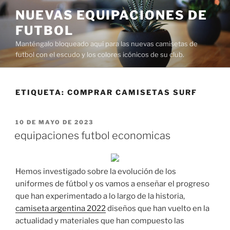
Saltar
NUEVAS EQUIPACIONES DE
al
FUTBOL
contenido
Manténgalo bloqueado aquí para las nuevas camisetas de
futbol con el escudo y los colores icónicos de su club.
ETIQUETA:
COMPRAR CAMISETAS SURF
PUBLICADO
10 DE MAYO DE 2023
EL
equipaciones futbol economicas
Hemos investigado sobre la evolución de los
uniformes de fútbol y os vamos a enseñar el progreso
que han experimentado a lo largo de la historia,
camiseta argentina 2022
diseños que han vuelto en la
actualidad y materiales que han compuesto las