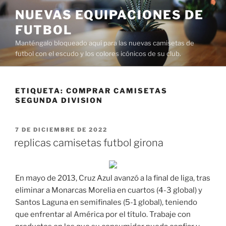
Saltar
NUEVAS EQUIPACIONES DE
al
FUTBOL
contenido
Manténgalo bloqueado aquí para las nuevas camisetas de
futbol con el escudo y los colores icónicos de su club.
ETIQUETA:
COMPRAR CAMISETAS
SEGUNDA DIVISION
PUBLICADO
7 DE DICIEMBRE DE 2022
EL
replicas camisetas futbol girona
En mayo de 2013, Cruz Azul avanzó a la final de liga, tras
eliminar a Monarcas Morelia en cuartos (4-3 global) y
Santos Laguna en semifinales (5-1 global), teniendo
que enfrentar al América por el título. Trabaje con