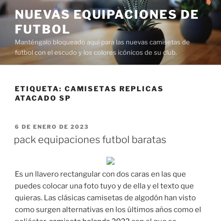
Saltar
NUEVAS EQUIPACIONES DE
al
FUTBOL
contenido
Manténgalo bloqueado aquí para las nuevas camisetas de
futbol con el escudo y los colores icónicos de su club.
ETIQUETA:
CAMISETAS REPLICAS
ATACADO SP
PUBLICADO
6 DE ENERO DE 2023
EL
pack equipaciones futbol baratas
Es un llavero rectangular con dos caras en las que
puedes colocar una foto tuyo y de ella y el texto que
quieras. Las clásicas camisetas de algodón han visto
como surgen alternativas en los últimos años como el