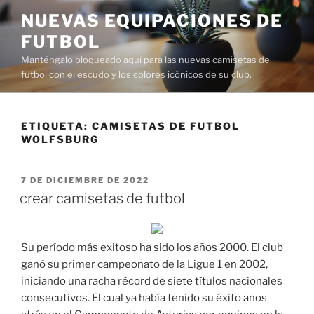
Saltar
NUEVAS EQUIPACIONES DE
al
FUTBOL
contenido
Manténgalo bloqueado aquí para las nuevas camisetas de
futbol con el escudo y los colores icónicos de su club.
ETIQUETA:
CAMISETAS DE FUTBOL
WOLFSBURG
PUBLICADO
7 DE DICIEMBRE DE 2022
EL
crear camisetas de futbol
Su período más exitoso ha sido los años 2000. El club
ganó su primer campeonato de la Ligue 1 en 2002,
iniciando una racha récord de siete títulos nacionales
consecutivos. El cual ya había tenido su éxito años